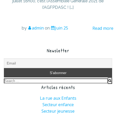
juillet 18h00, c’est l’Assemblée Générale 2021 de
l’AGFPDASC ! […]
admin
Juin 25
Read more
by
on
Newsletter
Search
Articles récents
for:
La rue aux Enfants
Secteur enfance
Secteur jeunesse